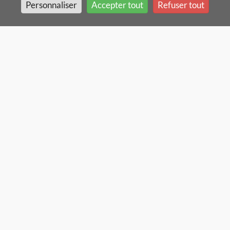
Personnaliser
Accepter tout
Refuser tout
Mentions légales
In english
Gestion des cookies
Crédits
Actualités
Newsletter
Adhérer
Espace Emplois
Charte de Déontologie
Place de marché RGPD